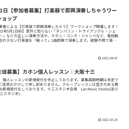
月1日【参加者募集】打楽器で即興演奏しちゃうワー
ショップ
奏者による【打楽器で即興演奏しちゃう】ワークショップ開催します！
022年5月1日㈰】意外と知らない「タンバリン・トライアングル・シェ
ー」などの正しい演奏方法や、カホン・コンガ・ジャンベなど、普段触
会の少ない打楽器を「触って」1曲即興で演奏します。経験不問で楽し
す♪経験者には楽譜もご用意します！
2022.04.07
生徒募集】カホン個人レッスン｜大阪十三
、個人レッスンの新規受付を休止しております。募集再開時期は未定で
ご迷惑おかけして申し訳ありません。グループレッスンは空きのある教
み新規受付をしております。十三スタジオ会場 Lan Music Studio(淀川
三スタジオ)...
2022.03.24