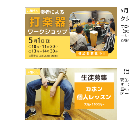
5
お知らせ
ク
プロ
【2
ーカ
る機
めま
【
お知らせ
現在
す。
室の
区 十