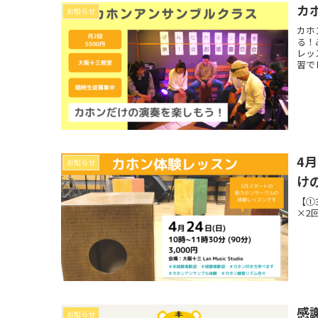
カ
お知らせ
カホ
る！
レッ
習で
4
お知らせ
け
【①
×2
感
お知らせ