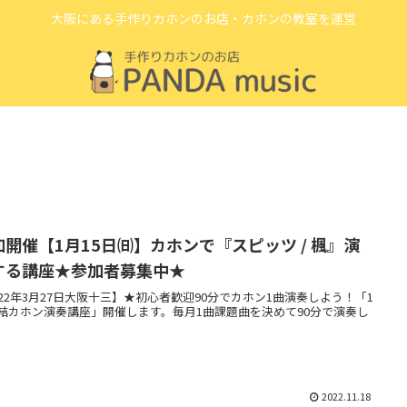
大阪にある手作りカホンのお店・カホンの教室を運営
加開催【1月15日㈰】カホンで『スピッツ / 楓』演
する講座★参加者募集中★
022年3月27日大阪十三】★初心者歓迎90分でカホン1曲演奏しよう！「1
結カホン演奏講座」開催します。毎月1曲課題曲を決めて90分で演奏し
。
2022.11.18