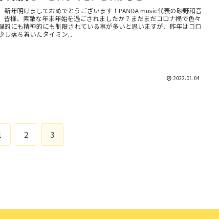
、新年明けましておめでとうございます！PANDA music代表の砂野和音
。皆様、素敵な年末年始を過ごされましたか？まだまだコロナ禍で色々
理的にも精神的にも制限されている事が多いと思いますが、昨年はコロ
少し落ち着いたタイミン...
2022.01.04
1
2
3