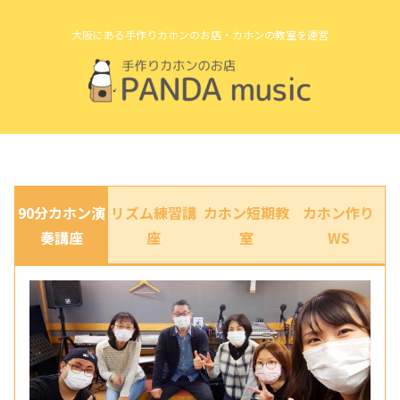
大阪にある手作りカホンのお店・カホンの教室を運営
90分カホン演
リズム練習講
カホン短期教
カホン作り
奏講座
座
室
WS