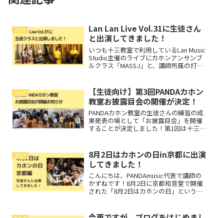
Lan Lan Live Vol.31に生徒さん
ブログ
と出演してきました！
いつも十三教室で利用しているLan Music
Studio主催のライブにカホンアンサンブ
ルクラス「MASSJ」と、講師所属の打楽
器ユニット「おかき」が出演しました！
十三グランドサロンというキャバレーを
貸切ってのライブ開催で、私は出演者
【生徒向け】第3回PANDAカホン
ブログ
兼...
教室お披露目会の開催が決定！
PANDAカホン教室の生徒さんの練習の成
果発表の場として「お披露目会」を開催
することが決定しました！第1回は十三の
スタジオ、第2回は区民センターの音楽室
と、徐々に会場を広くしておりました
が、今回はなんと！阪急淡路駅前のライ
8月2日はカホンの日in京都に出演
ブログ
ブハウス「DEAL...
してきました！
こんにちは、PANDAmusic代表で講師の
かずねです！8月2日に京都和音堂で開催
された「8月2日はカホンの日」というイ
ベントに生徒さん達と初参加させていた
だきました！カホン奏者の中山拓人さん
にお声かけいただき、今回PANDAカホン
今更ですが、ブログをはじめまし