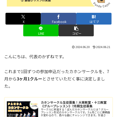
X
Facebook
はてブ
LINE
コピー
2024.06.20
2024.06.21
こんにちは、代表のかずねです。
これまで1回ずつの参加申込だったカホンサークルを、7
月から
3ヶ月1クルー
とさせていただく事に決定しまし
た。
カホンサークル生徒募集！大東教室・十三教室
《グループレッスン》7月期生徒募集
サークルに参加する！ぱんだカホンサークルとは？グルー
プレッスン形式のカホンサークルです。3ヵ月ごとに課題曲
が変わるので、色々な曲にチャレンジできます。生徒さん