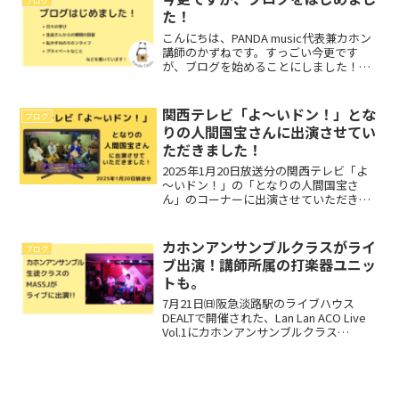
ブログ
教室とし...
た！
こんにちは、PANDA music代表兼カホン
講師のかずねです。すっごい今更です
が、ブログを始めることにしました！こ
のブログは、綺麗にまとめたり、見やす
く図解で説明したり…とかは、ほぼしな
い予定です。むしろ、今時古風な文字メ
関西テレビ「よ～いドン！」とな
ブログ
インで更新ハード...
りの人間国宝さんに出演させてい
ただきました！
2025年1月20日放送分の関西テレビ「よ
～いドン！」の「となりの人間国宝さ
ん」のコーナーに出演させていただきま
した！1月25日㈯放送の「土曜日もよ～い
ドン！」で人間国宝さんのダイジェスト
版がTVerでい週間だけ観れます。音楽で
カホンアンサンブルクラスがライ
ブログ
十三を盛上げ...
ブ出演！講師所属の打楽器ユニッ
トも。
7月21日㈰阪急淡路駅のライブハウス
DEALTで開催された、Lan Lan ACO Live
Vol.1にカホンアンサンブルクラス
「MASSJ]と私の所属する打楽器ユニット
「おかき」が出演しました！Lan Lan ACO
LiveとはPAN...