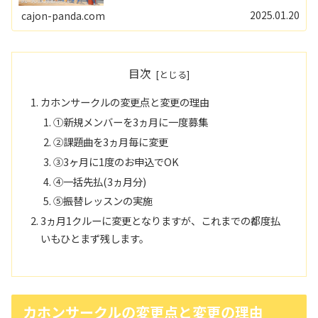
のレベルに合わせた楽譜を演奏するので、未経験でも3ヵ
月で1曲演奏できるよになります...
2025.01.20
cajon-panda.com
目次
カホンサークルの変更点と変更の理由
①新規メンバーを3ヵ月に一度募集
②課題曲を3ヵ月毎に変更
③3ヶ月に1度のお申込でOK
④一括先払(3ヵ月分)
⑤振替レッスンの実施
3ヵ月1クルーに変更となりますが、これまでの都度払
いもひとまず残します。
カホンサークルの変更点と変更の理由